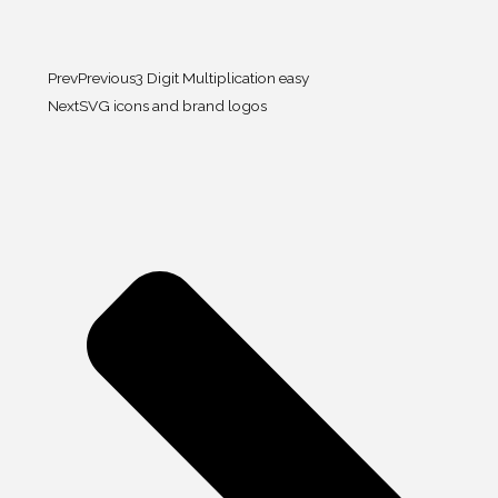
Prev
Previous
3 Digit Multiplication easy
Next
SVG icons and brand logos