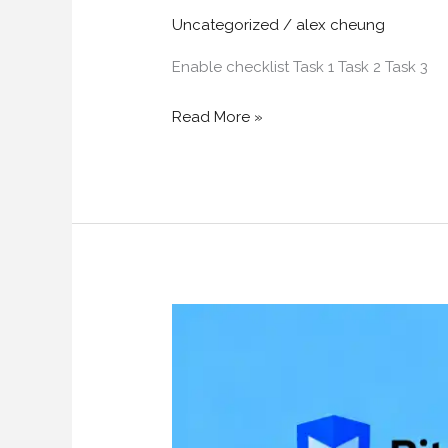
Uncategorized
/
alex cheung
Enable checklist Task 1 Task 2 Task 3
Read More »
終
於
搞
定
了