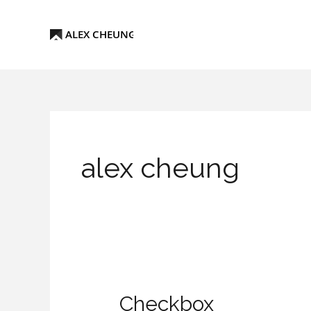
Skip
to
content
alex cheung
Checkbox
Checkbox