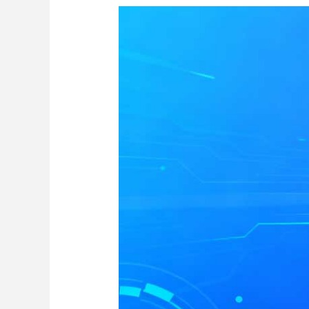
AI
Power
Browser
–
Perplexity
Comet