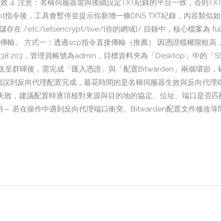
令驗證是否生效 4. 注意：名稱伺服器需與後續設定TXT紀錄的平台一致，否則TX
rtbot指令後，工具會暫停並提示你新增一條DNS TXT紀錄，內容類
tc/letsencrypt/live/[你的網域]/ 目錄中，核心檔案為 ful
指令直接傳輸。 方式一：透過scp指令直接傳輸（推薦） 因憑證檔權限較高
.38.203，管理員帳號為admin，目標資料夾為「Desktop」中的「S
檔傳送至群暉後，需完成「匯入憑證」與「配置Bitwarden」兩個環節
SL錯誤到反向代理配置完成，最花時間的是名稱伺服器生效與反向代
失敗，建議配置時逐項核對來源與目的地的協定、位址、端口是否匹
易用～ 若在操作中遇到反向代理端口衝突、Bitwarden配置文件修