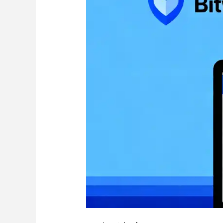
Bitwarden
的
SSL
憑
證
錯
誤！
自
架
密
碼
管
理
工
具
的
HTTPS