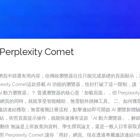
 Perplexity Comet
頁中篩選有用內容，但傳統瀏覽器往往只能完成基礎的頁面顯示，若想
xity Comet這款搭載 AI 功能的瀏覽器，恰好打破了這一限制，讓
t 是「AI 動力瀏覽器」？​ 普通瀏覽器的核心是「加載頁面」，但 Perple
網頁的同時，就能享受智能輔助，無需額外跳轉工具。​ 二、如何獲取 Per
 可透過專屬邀請連結獲取，無需複雜註冊流程，點擊連結即可開啟 AI 瀏覽新體驗
htips​ 點擊上方連結，依照頁面提示操作，就能快速擁有這款「AI 動力瀏覽
瀏覽效率翻倍​ 無論是上班族查詢資料、學生撰寫論文，還是一般人日常获取資訊，P
lexity Comet 讓你「用好」網頁。現在透過專屬邀請連結https://ppl