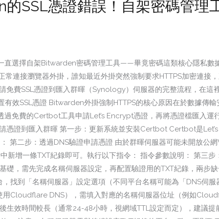
den的SSL憑證錯誤！自架密碼管理
直選擇自架Bitwarden密碼管理工具——畢竟密碼這類核心隱私
類HTTP方式就能正常連接瀏覽器外掛，誰知最近外掛突然強制要求HTTPS加密
請免費SSL憑證到匯入群暉（Synology）伺服器的完整流程，在
配置有效SSL憑證 Bitwarden外掛強制HTTPS的核心原因在於
的Certbot工具申請Let’s Encrypt憑證，再將憑證檔匯入運行
到匯入群暉 第一步：更新系統並安裝Certbot Certbot是Let’
它： 第二步：透過DNS驗證申請憑證 由於群暉伺服器可能未開放公網
析中新增一條TXT紀錄即可。執行以下指令： 指令參數說明： 第三步
的基礎，需先完成名稱伺服器設定，再配置驗證用的TXT紀錄，兩步缺一
服務商後台，找到「名稱伺服器」設定選項（不同平台名稱可能為「DNS伺服
dflare DNS），需填入對應的名稱伺服器位址（例如Cloudflare的 n
伺服器變更後生效時間較長（通常24-48小時，視網域TTL設定而定），建議提前1-