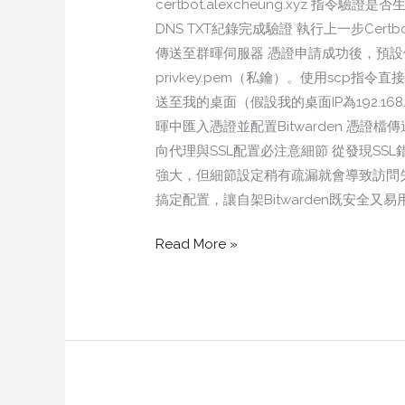
certbot.alexcheung.xyz 指
DNS TXT紀錄完成驗證 執行上一步Ce
傳送至群暉伺服器 憑證申請成功後，預設儲存在 /e
privkey.pem（私鑰）。使用scp
送至我的桌面（假設我的桌面IP為192.168
暉中匯入憑證並配置Bitwarden 憑證
向代理與SSL配置必注意細節 從發現S
強大，但細節設定稍有疏漏就會導致訪問
搞定配置，讓自架Bitwarden既安全又
Read More »