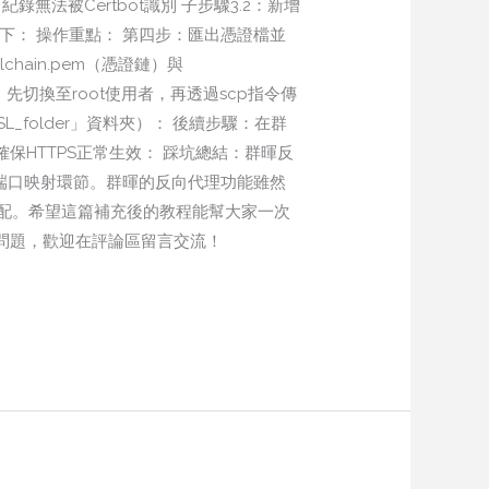
T紀錄無法被Certbot識別 子步驟3.2：新增
似如下： 操作重點： 第四步：匯出憑證檔並
lchain.pem（憑證鏈）與
，先切換至root使用者，再透過scp指令傳
SL_folder」資料夾）： 後續步驟：在群
，確保HTTPS正常生效： 踩坑總結：群暉反
理端口映射環節。群暉的反向代理功能雖然
配。希望這篇補充後的教程能幫大家一次
改等問題，歡迎在評論區留言交流！